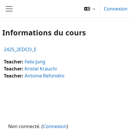
Passer au contenu principal
Connexion
Panneau latéral
Informations du cours
2425_2EDCO_E
Teacher:
Felix Jung
Teacher:
Kristel Kräuchi
Teacher:
Antoine Refondini
Non connecté. (
Connexion
)